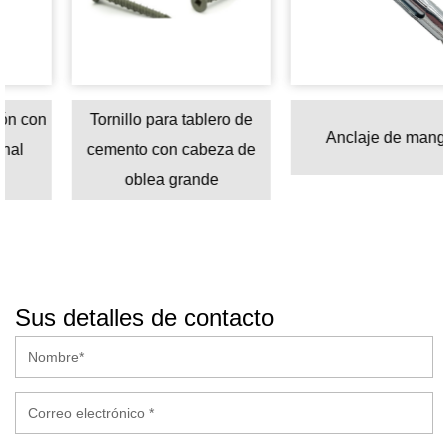
on
Tornillo para tablero de
Anclaje de manga
cemento con cabeza de
oblea grande
Sus detalles de contacto