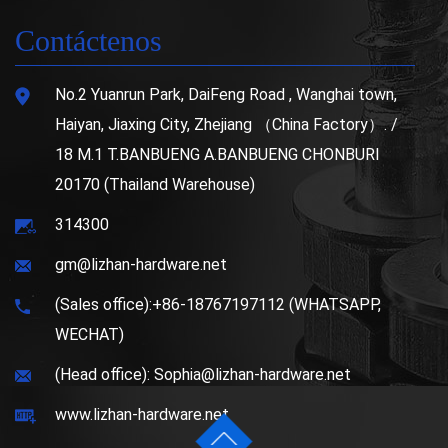
Contáctenos
No.2 Yuanrun Park, DaiFeng Road , Wanghai town,
Haiyan, Jiaxing City, Zhejiang （China Factory）. /
18 M.1 T.BANBUENG A.BANBUENG CHONBURI
20170 (Thailand Warehouse)
314300
gm@lizhan-hardware.net
(Sales office):+86-18767197112 (WHATSAPP,
WECHAT)
(Head office): Sophia@lizhan-hardware.net
www.lizhan-hardware.net